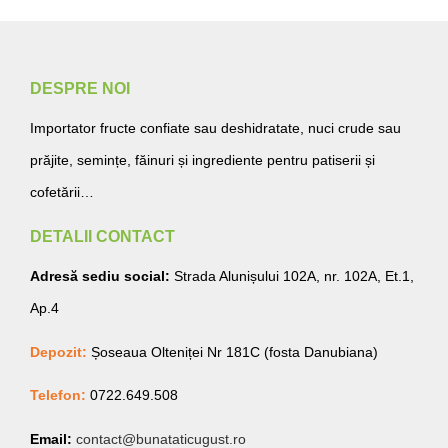
DESPRE NOI
Importator fructe confiate sau deshidratate, nuci crude sau
prăjite, semințe, făinuri și ingrediente pentru patiserii și
cofetării…
DETALII CONTACT
Adresă sediu social:
Strada Alunișului 102A, nr. 102A, Et.1,
Ap.4
Depozit:
Șoseaua Olteniței Nr 181C (fosta Danubiana)
Telefon:
0722.649.508
Email:
contact@bunataticugust.ro