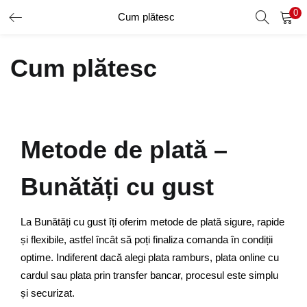
0
Cum plătesc
AUTENTIFICARE
ÎNREGISTRARE
Cum plătesc
Introduceți numele de utilizator și parola pentru a vă autentifica.
Metode de plată –
Amintește-ți de mine
Bunătăți cu gust
La Bunătăți cu gust îți oferim metode de plată sigure, rapide
Ai uitat parola?
și flexibile, astfel încât să poți finaliza comanda în condiții
optime. Indiferent dacă alegi plata ramburs, plata online cu
cardul sau plata prin transfer bancar, procesul este simplu
și securizat.