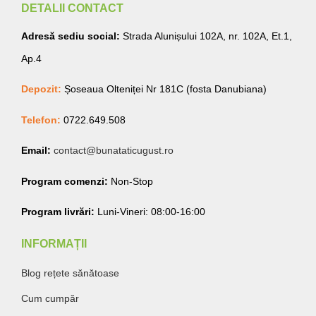
DETALII CONTACT
Adresă sediu social:
Strada Alunișului 102A, nr. 102A, Et.1,
Ap.4
Depozit:
Șoseaua Olteniței Nr 181C (fosta Danubiana)
Telefon:
0722.649.508
Email:
contact@bunataticugust.ro
Program comenzi:
Non-Stop
Program livrări:
Luni-Vineri: 08:00-16:00
INFORMAȚII
Blog rețete sănătoase
Cum cumpăr