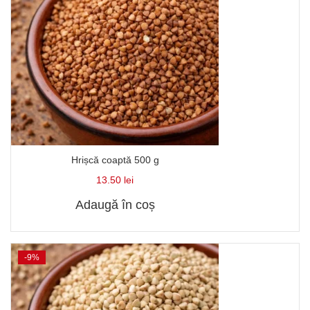
Hrișcă coaptă 500 g
13.50
lei
Adaugă în coș
-9%