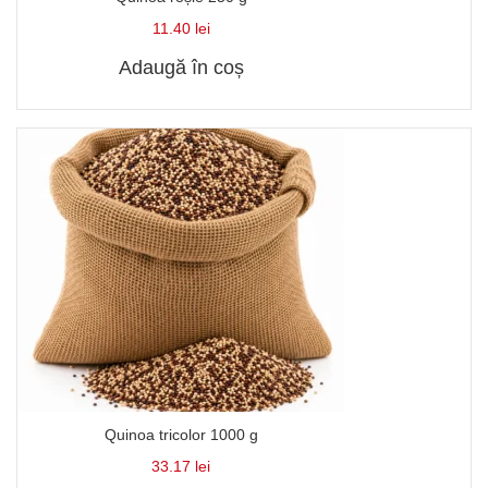
11.40
lei
Adaugă în coș
Quinoa tricolor 1000 g
33.17
lei