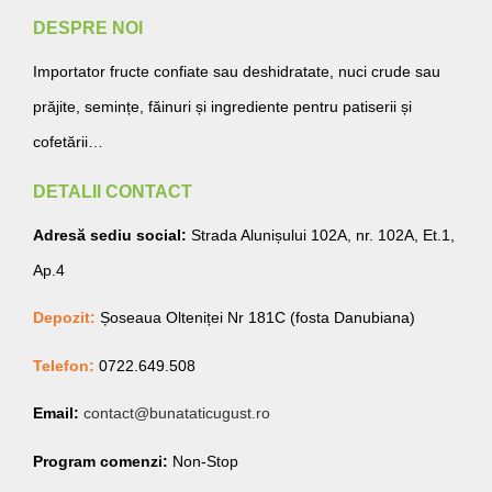
DESPRE NOI
Importator fructe confiate sau deshidratate, nuci crude sau
prăjite, semințe, făinuri și ingrediente pentru patiserii și
cofetării…
DETALII CONTACT
Adresă sediu social:
Strada Alunișului 102A, nr. 102A, Et.1,
Ap.4
Depozit:
Șoseaua Olteniței Nr 181C (fosta Danubiana)
Telefon:
0722.649.508
Email:
contact@bunataticugust.ro
Program comenzi:
Non-Stop