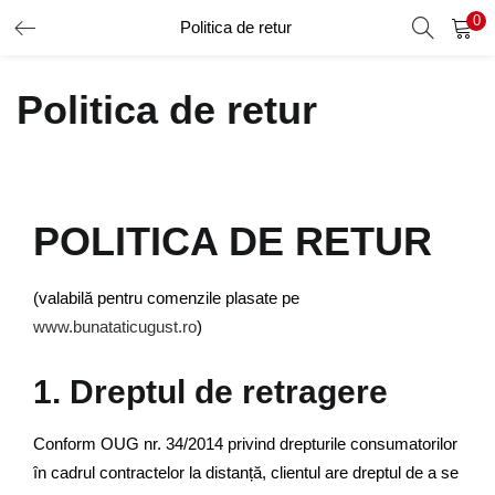
0
Politica de retur
AUTENTIFICARE
ÎNREGISTRARE
Politica de retur
Introduceți numele de utilizator și parola pentru a vă autentifica.
POLITICA DE RETUR
Amintește-ți de mine
(valabilă pentru comenzile plasate pe
www.bunataticugust.ro
)
Ai uitat parola?
1. Dreptul de retragere
Conform OUG nr. 34/2014 privind drepturile consumatorilor
în cadrul contractelor la distanță, clientul are dreptul de a se