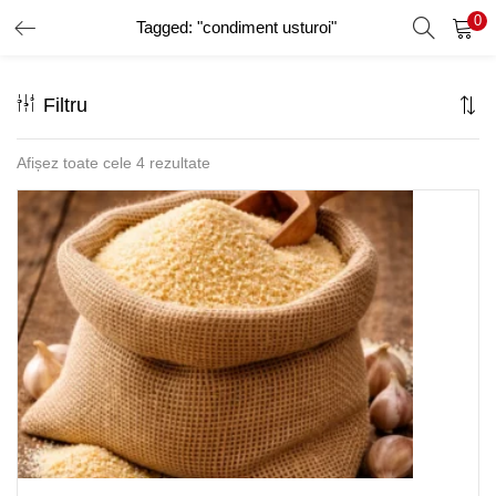
0
Tagged: "condiment usturoi"
AUTENTIFICARE
ÎNREGISTRARE
Filtru
Introduceți numele de utilizator și parola pentru a vă autentifica.
Afișez toate cele 4 rezultate
Amintește-ți de mine
Ai uitat parola?