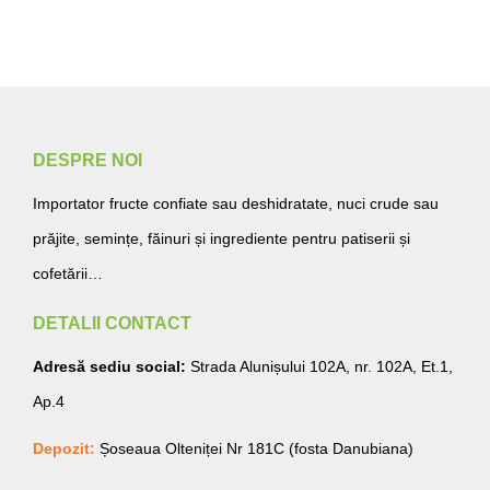
DESPRE NOI
Importator fructe confiate sau deshidratate, nuci crude sau
prăjite, semințe, făinuri și ingrediente pentru patiserii și
cofetării…
DETALII CONTACT
Adresă sediu social:
Strada Alunișului 102A, nr. 102A, Et.1,
Ap.4
Depozit:
Șoseaua Olteniței Nr 181C (fosta Danubiana)