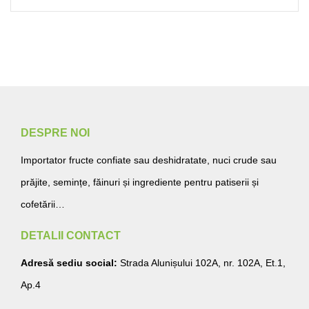
DESPRE NOI
Importator fructe confiate sau deshidratate, nuci crude sau
prăjite, semințe, făinuri și ingrediente pentru patiserii și
cofetării…
DETALII CONTACT
Adresă sediu social:
Strada Alunișului 102A, nr. 102A, Et.1,
Ap.4