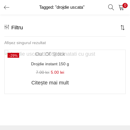
0
Tagged: "drojdie uscata"
AUTENTIFICARE
ÎNREGISTRARE
Filtru
Introduceți numele de utilizator și parola pentru a vă autentifica.
Afișez singurul rezultat
Out Of Stock
-29%
Drojdie instant 150 g
Amintește-ți de mine
7.00
lei
5.00
lei
Citește mai mult
Ai uitat parola?