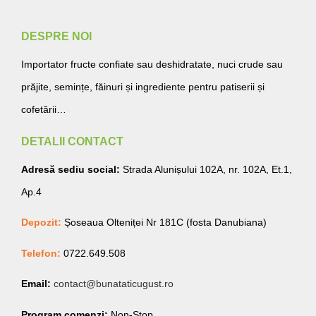
DESPRE NOI
Importator fructe confiate sau deshidratate, nuci crude sau
prăjite, semințe, făinuri și ingrediente pentru patiserii și
cofetării…
DETALII CONTACT
Adresă sediu social:
Strada Alunișului 102A, nr. 102A, Et.1,
Ap.4
Depozit:
Șoseaua Olteniței Nr 181C (fosta Danubiana)
Telefon:
0722.649.508
Email:
contact@bunataticugust.ro
Program comenzi:
Non-Stop