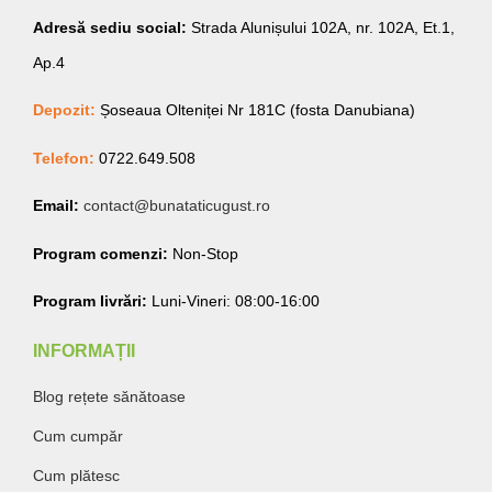
Adresă sediu social:
Strada Alunișului 102A, nr. 102A, Et.1,
Ap.4
Depozit:
Șoseaua Olteniței Nr 181C (fosta Danubiana)
Telefon:
0722.649.508
Email:
contact@bunataticugust.ro
Program comenzi:
Non-Stop
Program livrări:
Luni-Vineri: 08:00-16:00
INFORMAȚII
Blog rețete sănătoase
Cum cumpăr
Cum plătesc