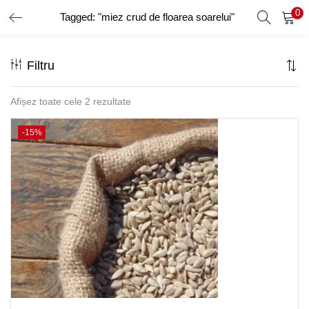
0
Tagged: "miez crud de floarea soarelui"
AUTENTIFICARE
ÎNREGISTRARE
Filtru
Introduceți numele de utilizator și parola pentru a vă autentifica.
Afișez toate cele 2 rezultate
-15%
Amintește-ți de mine
Ai uitat parola?