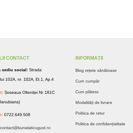
LII CONTACT
INFORMAȚII
 sediu social:
Strada
Blog rețete sănătoase
lui 102A, nr. 102A, Et.1, Ap.4
Cum cumpăr
Cum plătesc
t:
Șoseaua Olteniței Nr 181C
 Danubiana)
Modalități de livrare
Politica de retur
n:
0722.649.508
Politica de confidențialitate
contact@bunataticugust.ro