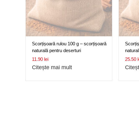
Scorțișoară rulou 100 g – scorțișoară
Scorți
naturală pentru deserturi
natural
11.90
lei
25.50
l
Citește mai mult
Citeș