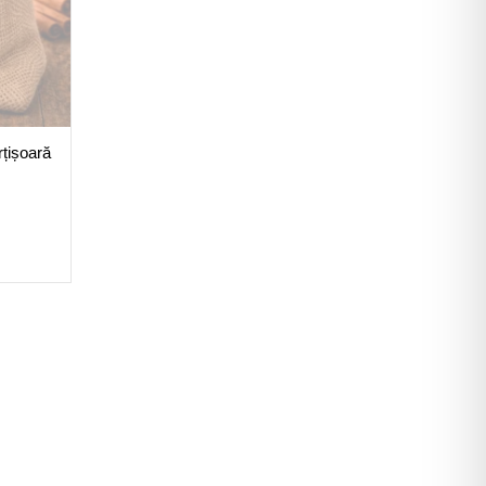
rțișoară