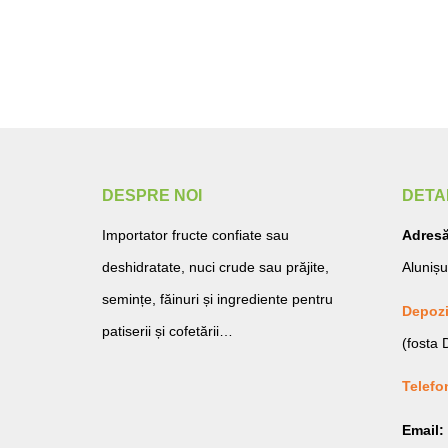
DESPRE NOI
DETA
Importator fructe confiate sau
Adresă
deshidratate, nuci crude sau prăjite,
Alunișu
semințe, făinuri și ingrediente pentru
Depozi
patiserii și cofetării…
(fosta
Telefo
Email: