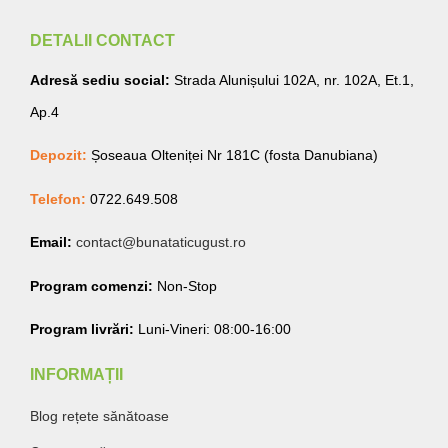
DETALII CONTACT
Adresă sediu social:
Strada Alunișului 102A, nr. 102A, Et.1,
Ap.4
Depozit:
Șoseaua Olteniței Nr 181C (fosta Danubiana)
Telefon:
0722.649.508
Email:
contact@bunataticugust.ro
Program comenzi:
Non-Stop
Program livrări:
Luni-Vineri: 08:00-16:00
INFORMAȚII
Blog rețete sănătoase