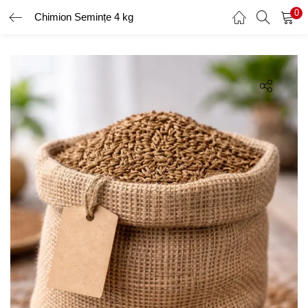
0
Chimion Semințe 4 kg
AUTENTIFICARE
ÎNREGISTRARE
Introduceți numele de utilizator și parola pentru a vă autentifica.
Amintește-ți de mine
Ai uitat parola?