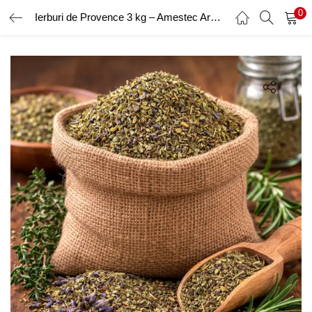
0
Ierburi de Provence 3 kg – Amestec Aromatic de Condimente Mediteraneene
AUTENTIFICARE
ÎNREGISTRARE
Introduceți numele de utilizator și parola pentru a vă autentifica.
Amintește-ți de mine
Ai uitat parola?