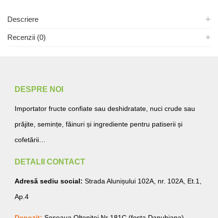
Descriere
Recenzii (0)
DESPRE NOI
Importator fructe confiate sau deshidratate, nuci crude sau
prăjite, semințe, făinuri și ingrediente pentru patiserii și
cofetării…
DETALII CONTACT
Adresă sediu social:
Strada Alunișului 102A, nr. 102A, Et.1,
Ap.4
Depozit:
Șoseaua Olteniței Nr 181C (fosta Danubiana)