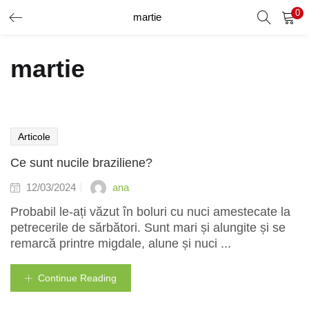
0
martie
AUTENTIFICARE
ÎNREGISTRARE
martie
Introduceți numele de utilizator și parola pentru a vă autentifica.
Articole
Ce sunt nucile braziliene?
Amintește-ți de mine
ana
12/03/2024
Probabil le-ați văzut în boluri cu nuci amestecate la
Ai uitat parola?
petrecerile de sărbători. Sunt mari și alungite și se
remarcă printre migdale, alune și nuci ...
Continue Reading