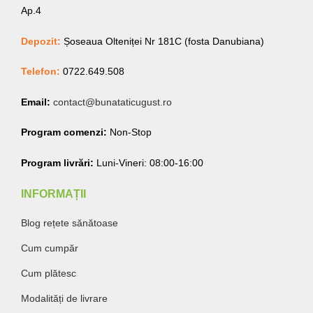
Ap.4
Depozit:
Șoseaua Olteniței Nr 181C (fosta Danubiana)
Telefon:
0722.649.508
Email:
contact@bunataticugust.ro
Program comenzi:
Non-Stop
Program livrări:
Luni-Vineri: 08:00-16:00
INFORMAȚII
Blog rețete sănătoase
Cum cumpăr
Cum plătesc
Modalități de livrare