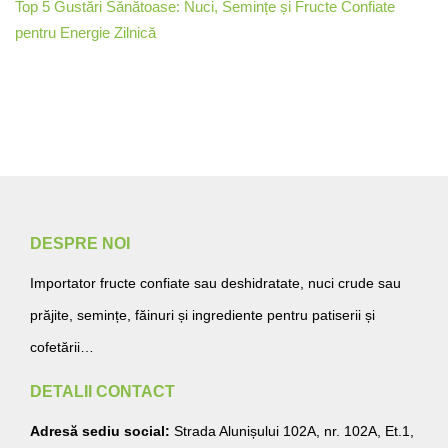
Top 5 Gustări Sănătoase: Nuci, Semințe și Fructe Confiate
pentru Energie Zilnică
DESPRE NOI
Importator fructe confiate sau deshidratate, nuci crude sau
prăjite, semințe, făinuri și ingrediente pentru patiserii și
cofetării…
DETALII CONTACT
Adresă sediu social:
Strada Alunișului 102A, nr. 102A, Et.1,