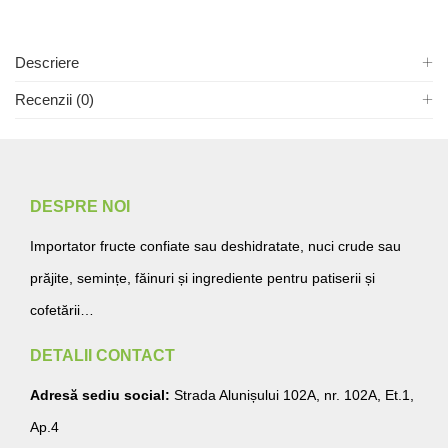
Descriere
Recenzii (0)
DESPRE NOI
Importator fructe confiate sau deshidratate, nuci crude sau
prăjite, semințe, făinuri și ingrediente pentru patiserii și
cofetării…
DETALII CONTACT
Adresă sediu social:
Strada Alunișului 102A, nr. 102A, Et.1,
Ap.4