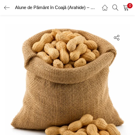
0
Alune de Pământ în Coajă (Arahide) – Crude, Naturale, Calitate Premium, 1kg
AUTENTIFICARE
ÎNREGISTRARE
Introduceți numele de utilizator și parola pentru a vă autentifica.
Amintește-ți de mine
Ai uitat parola?