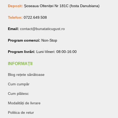
Depozit:
Șoseaua Olteniței Nr 181C (fosta Danubiana)
Telefon:
0722.649.508
Email:
contact@bunataticugust.ro
Program comenzi:
Non-Stop
Program livrări:
Luni-Vineri: 08:00-16:00
INFORMAȚII
Blog rețete sănătoase
Cum cumpăr
Cum plătesc
Modalități de livrare
Politica de retur