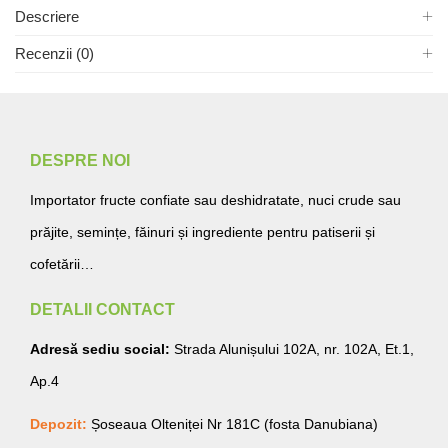
Descriere
Recenzii (0)
DESPRE NOI
Importator fructe confiate sau deshidratate, nuci crude sau
prăjite, semințe, făinuri și ingrediente pentru patiserii și
cofetării…
DETALII CONTACT
Adresă sediu social:
Strada Alunișului 102A, nr. 102A, Et.1,
Ap.4
Depozit:
Șoseaua Olteniței Nr 181C (fosta Danubiana)