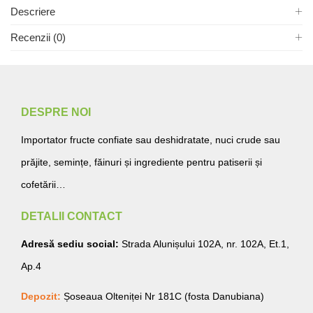
Descriere
Recenzii (0)
DESPRE NOI
Importator fructe confiate sau deshidratate, nuci crude sau
prăjite, semințe, făinuri și ingrediente pentru patiserii și
cofetării…
DETALII CONTACT
Adresă sediu social:
Strada Alunișului 102A, nr. 102A, Et.1,
Ap.4
Depozit:
Șoseaua Olteniței Nr 181C (fosta Danubiana)