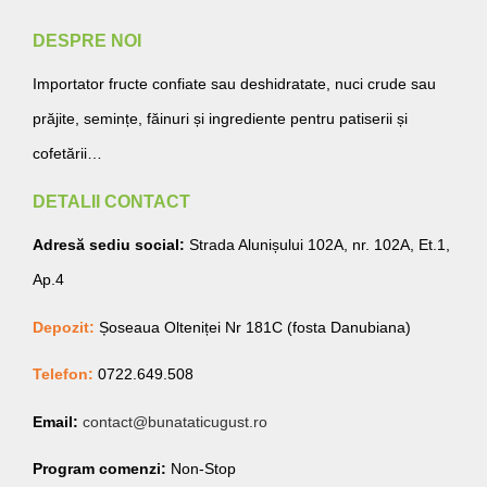
DESPRE NOI
Importator fructe confiate sau deshidratate, nuci crude sau
prăjite, semințe, făinuri și ingrediente pentru patiserii și
cofetării…
DETALII CONTACT
Adresă sediu social:
Strada Alunișului 102A, nr. 102A, Et.1,
Ap.4
Depozit:
Șoseaua Olteniței Nr 181C (fosta Danubiana)
Telefon:
0722.649.508
Email:
contact@bunataticugust.ro
Program comenzi:
Non-Stop