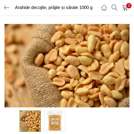
0
Arahide decojite, prăjite și sărate 1000 g
AUTENTIFICARE
ÎNREGISTRARE
Introduceți numele de utilizator și parola pentru a vă autentifica.
Amintește-ți de mine
Ai uitat parola?