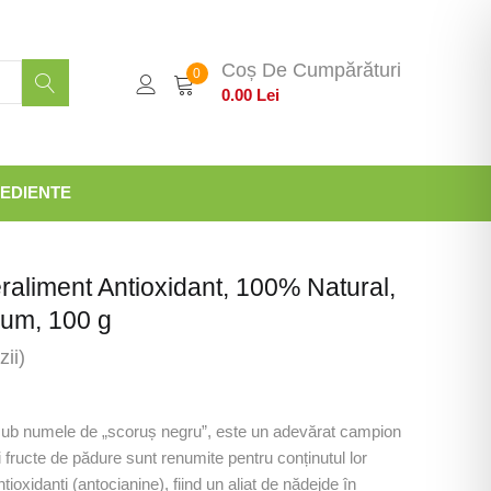
Coș De Cumpărături
0
0.00
Lei
EDIENTE
raliment Antioxidant, 100% Natural,
ium, 100 g
ii)
sub numele de „scoruș negru”, este un adevărat campion
ci fructe de pădure sunt renumite pentru conținutul lor
tioxidanți (antocianine), fiind un aliat de nădejde în