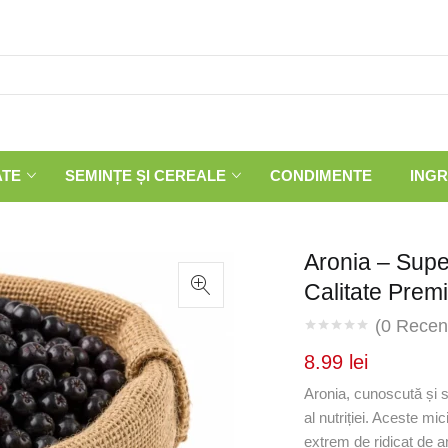
ATE
SEMINȚE ȘI CEREALE
CONDIMENTE
INGR
Aronia – Supe
Calitate Prem
(
0
Recenz
8.99
lei
Aronia, cunoscută și 
al nutriției. Aceste mi
extrem de ridicat de an