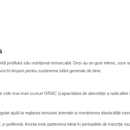
ă
tă profilului său nutrițional remarcabil. Deși au un gust intens, ușor ast
i vechi timpuri pentru susținerea stării generale de bine.
e cele mai mari scoruri ORAC (capacitatea de absorbție a radicalilor li
lat ajută la reglarea tensiunii arteriale și menținerea elasticității vas
i polifenoli, Aronia este partenerul ideal în perioadele de tranziție se