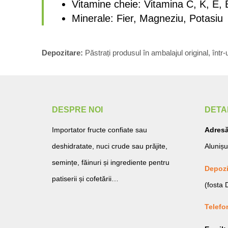
Vitamine cheie: Vitamina C, K, E, 
Minerale: Fier, Magneziu, Potasiu
Depozitare:
Păstrați produsul în ambalajul original, într-
DESPRE NOI
DETA
Importator fructe confiate sau
Adresă
deshidratate, nuci crude sau prăjite,
Alunișu
semințe, făinuri și ingrediente pentru
Depozi
patiserii și cofetării…
(fosta
Telefo