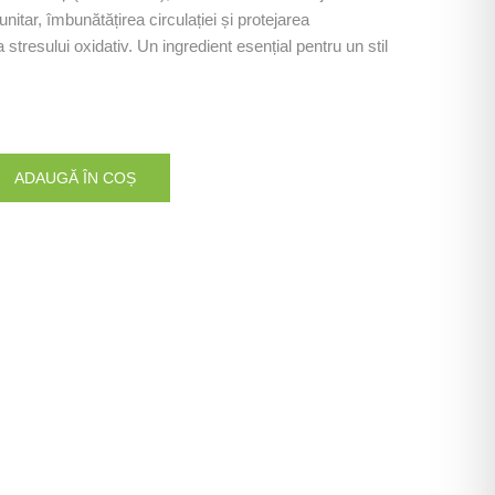
unitar, îmbunătățirea circulației și protejarea
stresului oxidativ. Un ingredient esențial pentru un stil
ADAUGĂ ÎN COȘ