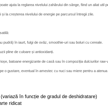
poate ajuta la reglarea nivelului zahărului din sânge, fiind un aliat util 
și la creșterea nivelului de energie pe parcursul întregii zile.
atilă:
 pudră) în iaurt, fulgi de ovăz, smoothie-uri sau boluri cu cereale.
uzii pline de culoare și antioxidanți.
 brioșe, batoane energizante de casă sau în compoziția dulciurilor raw
pe o gustare, eventual în amestec cu nuci sau miere pentru a atenua 
(variază în funcție de gradul de deshidratare)
rte ridicat