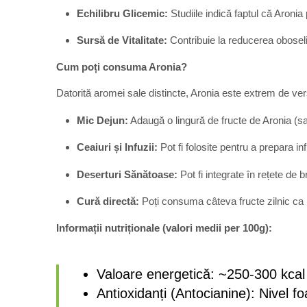
Echilibru Glicemic:
Studiile indică faptul că Aronia 
Sursă de Vitalitate:
Contribuie la reducerea oboselii 
Cum poți consuma Aronia?
Datorită aromei sale distincte, Aronia este extrem de vers
Mic Dejun:
Adaugă o lingură de fructe de Aronia (sau
Ceaiuri și Infuzii:
Pot fi folosite pentru a prepara inf
Deserturi Sănătoase:
Pot fi integrate în rețete de
Cură directă:
Poți consuma câteva fructe zilnic ca 
Informații nutriționale (valori medii per 100g):
Valoare energetică: ~250-300 kcal 
Antioxidanți (Antocianine): Nivel foa