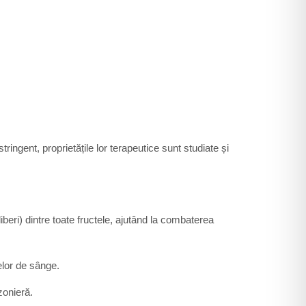
ringent, proprietățile lor terapeutice sunt studiate și
beri) dintre toate fructele, ajutând la combaterea
elor de sânge.
zonieră.