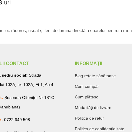
B-uri
un loc răcoros, uscat și ferit de lumina directă a soarelui pentru a menți
LII CONTACT
INFORMAȚII
 sediu social:
Strada
Blog rețete sănătoase
lui 102A, nr. 102A, Et.1, Ap.4
Cum cumpăr
Cum plătesc
t:
Șoseaua Olteniței Nr 181C
 Danubiana)
Modalități de livrare
Politica de retur
n:
0722.649.508
Politica de confidențialitate