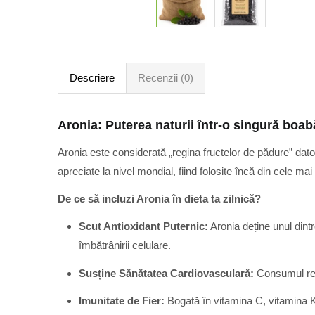
Descriere
Recenzii (0)
Aronia: Puterea naturii într-o singură boab
Aronia este considerată „regina fructelor de pădure” datori
apreciate la nivel mondial, fiind folosite încă din cele ma
De ce să incluzi Aronia în dieta ta zilnică?
Scut Antioxidant Puternic:
Aronia deține unul dintr
îmbătrânirii celulare.
Susține Sănătatea Cardiovasculară:
Consumul regu
Imunitate de Fier:
Bogată în vitamina C, vitamina K ș