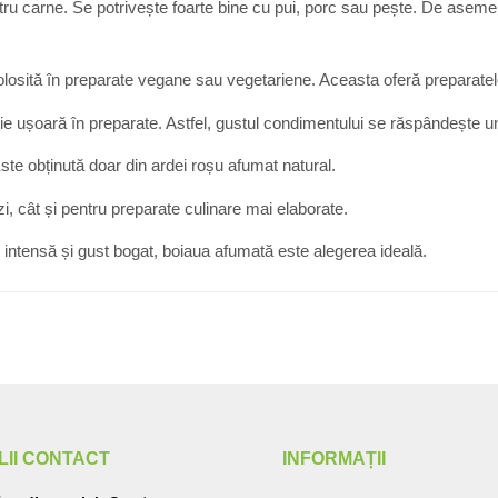
ru carne. Se potrivește foarte bine cu pui, porc sau pește. De asemene
losită în preparate vegane sau vegetariene. Aceasta oferă preparatelor
uție ușoară în preparate. Astfel, gustul condimentului se răspândește 
ste obținută doar din ardei roșu afumat natural.
zi, cât și pentru preparate culinare mai elaborate.
 intensă și gust bogat, boiaua afumată este alegerea ideală.
LII CONTACT
INFORMAȚII