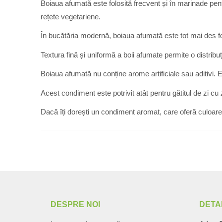
Boiaua afumată este folosită frecvent și în marinade pent
rețete vegetariene.
În bucătăria modernă, boiaua afumată este tot mai des fo
Textura fină și uniformă a boii afumate permite o distrib
Boiaua afumată nu conține arome artificiale sau aditivi. E
Acest condiment este potrivit atât pentru gătitul de zi cu 
Dacă îți dorești un condiment aromat, care oferă culoare
DESPRE NOI
DETA