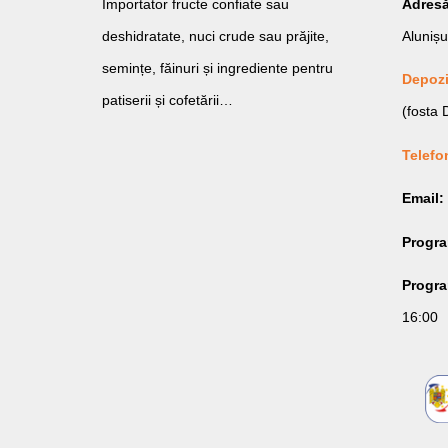
Importator fructe confiate sau
Adresă
deshidratate, nuci crude sau prăjite,
Alunișu
semințe, făinuri și ingrediente pentru
Depozi
patiserii și cofetării…
(fosta
Telefo
Email:
Progr
Program
16:00