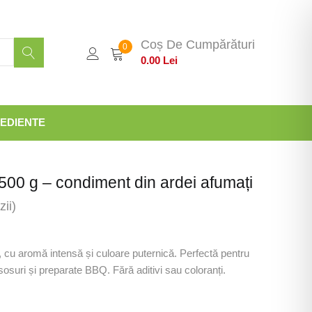
Coș De Cumpărături
0
0.00
Lei
EDIENTE
500 g – condiment din ardei afumați
ii)
 cu aromă intensă și culoare puternică. Perfectă pentru
osuri și preparate BBQ. Fără aditivi sau coloranți.