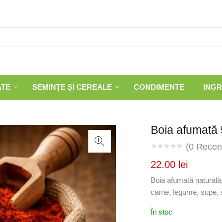
ATE
SEMINȚE ȘI CEREALE
CONDIMENTE
INGR
Boia afumată 
(
0
Recenz
22.00
lei
Boia afumată naturală,
carne, legume, supe, s
În stoc