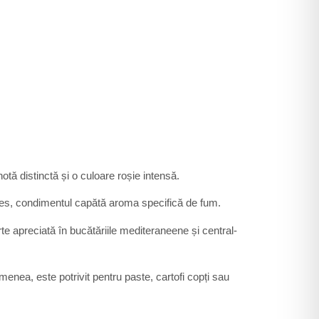
tă distinctă și o culoare roșie intensă.
roces, condimentul capătă aroma specifică de fum.
e apreciată în bucătăriile mediteraneene și central-
menea, este potrivit pentru paste, cartofi copți sau