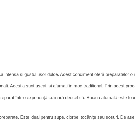
intensă și gustul ușor dulce. Acest condiment oferă preparatelor o no
ionați. Aceștia sunt uscați și afumați în mod tradițional. Prin acest p
eparat într-o experiență culinară deosebită. Boiaua afumată este foart
 preparate. Este ideal pentru supe, ciorbe, tocănițe sau sosuri. De ase