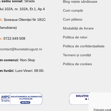
 sediu social:
Strada
Blog rețete sănătoase
lui 102A, nr. 102A, Et.1, Ap.4
Cum cumpăr
Cum plătesc
t:
Șoseaua Olteniței Nr 181C
 Danubiana)
Modalități de livrare
Politica de retur
n:
0722.649.508
Politica de confidențialitate
contact@bunataticugust.ro
Termeni și condiții
am comenzi:
Non-Stop
Politica de cookies
 livrări:
Luni-Vineri: 08:00-
Folosim cooki