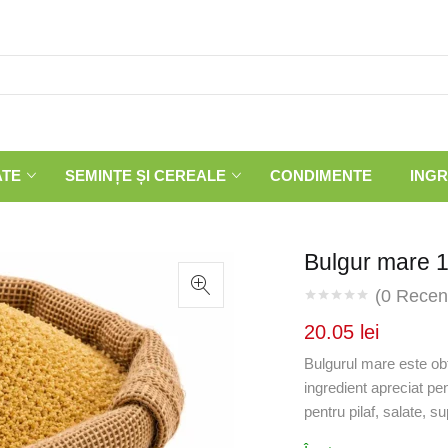
ATE
SEMINȚE ȘI CEREALE
CONDIMENTE
INGR
Bulgur mare 
(
0
Recenz
20.05
lei
Bulgurul mare este obți
ingredient apreciat pent
pentru pilaf, salate, su