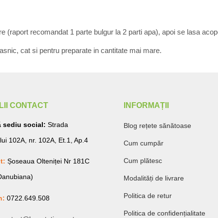
e (raport recomandat 1 parte bulgur la 2 parti apa), apoi se lasa acope
asnic, cat si pentru preparate in cantitate mai mare.
LII CONTACT
INFORMAȚII
 sediu social:
Strada
Blog rețete sănătoase
lui 102A, nr. 102A, Et.1, Ap.4
Cum cumpăr
Cum plătesc
t:
Șoseaua Olteniței Nr 181C
 Danubiana)
Modalități de livrare
Politica de retur
n:
0722.649.508
Politica de confidențialitate