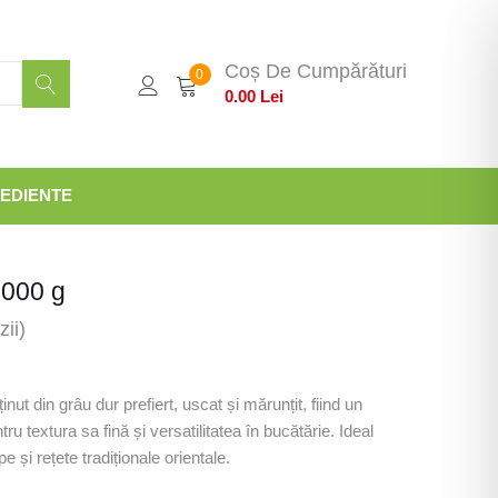
Coș De Cumpărături
0
0.00
Lei
EDIENTE
1000 g
ii)
nut din grâu dur prefiert, uscat și mărunțit, fiind un
ru textura sa fină și versatilitatea în bucătărie. Ideal
pe și rețete tradiționale orientale.