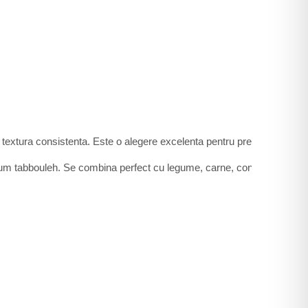
extura consistenta. Este o alegere excelenta pentru preparate traditiona
 precum tabbouleh. Se combina perfect cu legume, carne, condimente si i