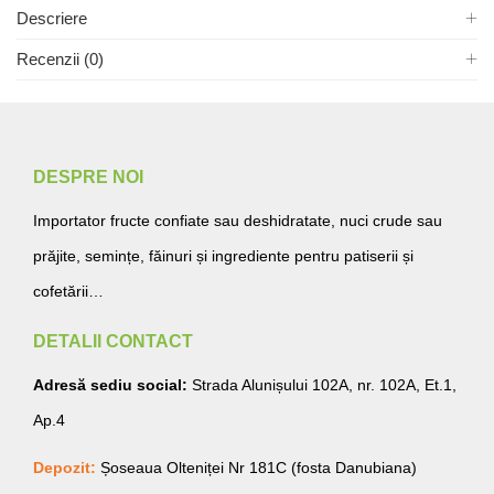
Descriere
Recenzii (0)
DESPRE NOI
Importator fructe confiate sau deshidratate, nuci crude sau
prăjite, semințe, făinuri și ingrediente pentru patiserii și
cofetării…
DETALII CONTACT
Adresă sediu social:
Strada Alunișului 102A, nr. 102A, Et.1,
Ap.4
Depozit:
Șoseaua Olteniței Nr 181C (fosta Danubiana)