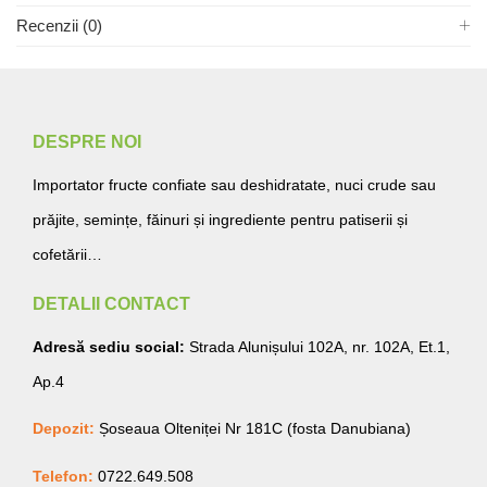
Recenzii (0)
DESPRE NOI
Importator fructe confiate sau deshidratate, nuci crude sau
prăjite, semințe, făinuri și ingrediente pentru patiserii și
cofetării…
DETALII CONTACT
Adresă sediu social:
Strada Alunișului 102A, nr. 102A, Et.1,
Ap.4
Depozit:
Șoseaua Olteniței Nr 181C (fosta Danubiana)
Telefon:
0722.649.508