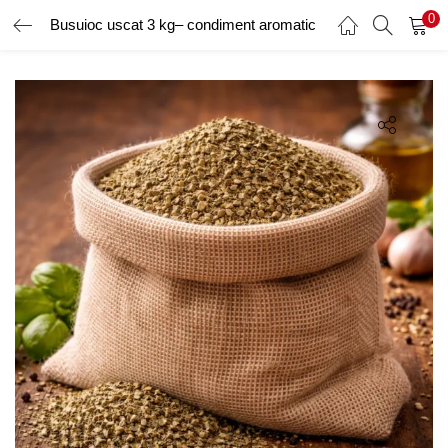
0
Busuioc uscat 3 kg– condiment aromatic
AUTENTIFICARE
ÎNREGISTRARE
Introduceți numele de utilizator și parola pentru a vă autentifica.
Amintește-ți de mine
Ai uitat parola?