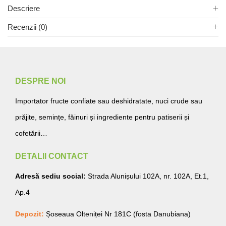
Descriere
Recenzii (0)
DESPRE NOI
Importator fructe confiate sau deshidratate, nuci crude sau
prăjite, semințe, făinuri și ingrediente pentru patiserii și
cofetării…
DETALII CONTACT
Adresă sediu social:
Strada Alunișului 102A, nr. 102A, Et.1,
Ap.4
Depozit:
Șoseaua Olteniței Nr 181C (fosta Danubiana)