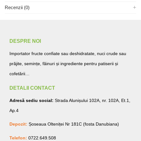
Recenzii (0)
DESPRE NOI
Importator fructe confiate sau deshidratate, nuci crude sau
prăjite, semințe, făinuri și ingrediente pentru patiserii și
cofetării…
DETALII CONTACT
Adresă sediu social:
Strada Alunișului 102A, nr. 102A, Et.1,
Ap.4
Depozit:
Șoseaua Olteniței Nr 181C (fosta Danubiana)
Telefon:
0722.649.508