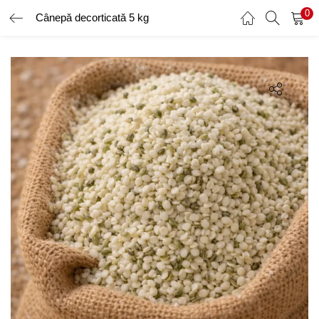
0
Cânepă decorticată 5 kg
AUTENTIFICARE
ÎNREGISTRARE
Introduceți numele de utilizator și parola pentru a vă autentifica.
Amintește-ți de mine
Ai uitat parola?