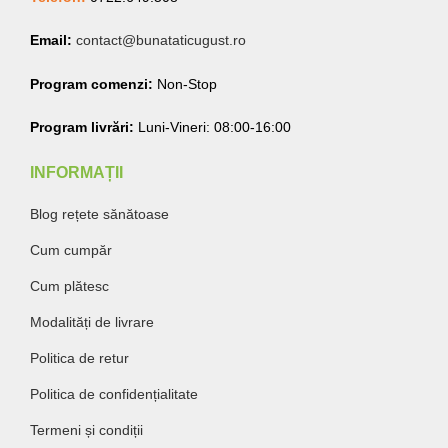
Email:
contact@bunataticugust.ro
Program comenzi:
Non-Stop
Program livrări:
Luni-Vineri: 08:00-16:00
INFORMAȚII
Blog rețete sănătoase
Cum cumpăr
Cum plătesc
Modalități de livrare
Politica de retur
Politica de confidențialitate
Termeni și condiții