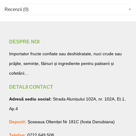
Recenzii (0)
DESPRE NOI
Importator fructe confiate sau deshidratate, nuci crude sau
prăjite, semințe, făinuri și ingrediente pentru patiserii și
cofetării…
DETALII CONTACT
Adresă sediu social:
Strada Alunișului 102A, nr. 102A, Et.1,
Ap.4
Depozit:
Șoseaua Olteniței Nr 181C (fosta Danubiana)
Telefon:
0722.649.508