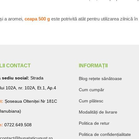
 și a aromei,
ceapa 500 g
este potrivită atât pentru utilizarea zilnică 
LII CONTACT
INFORMAȚII
 sediu social:
Strada
Blog rețete sănătoase
lui 102A, nr. 102A, Et.1, Ap.4
Cum cumpăr
Cum plătesc
t:
Șoseaua Olteniței Nr 181C
 Danubiana)
Modalități de livrare
Politica de retur
n:
0722.649.508
Politica de confidențialitate
contact@bunataticugust.ro