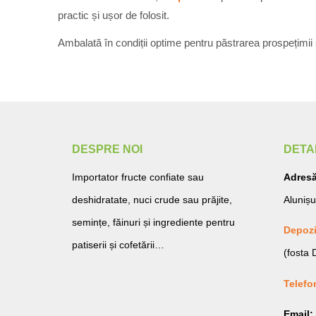
practic și ușor de folosit.
Ambalată în condiții optime pentru păstrarea prospețimii
DESPRE NOI
DETA
Importator fructe confiate sau
Adresă
deshidratate, nuci crude sau prăjite,
Alunișu
semințe, făinuri și ingrediente pentru
Depozi
patiserii și cofetării…
(fosta
Telefo
Email: