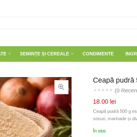
ATE
SEMINȚE ȘI CEREALE
CONDIMENTE
INGR
Ceapă pudră 5
(
0
Recenz
18.00
lei
Ceapă pudră 500 g este
sosuri, marinade și di
În stoc