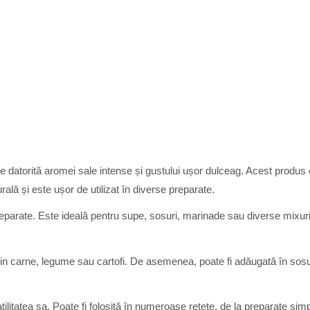
rie datorită aromei sale intense și gustului ușor dulceag. Acest produs 
ală și este ușor de utilizat în diverse preparate.
reparate. Este ideală pentru supe, sosuri, marinade sau diverse mixu
 din carne, legume sau cartofi. De asemenea, poate fi adăugată în sosu
tilitatea sa. Poate fi folosită în numeroase rețete, de la preparate s