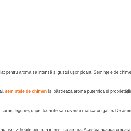
at pentru aroma sa intensă și gustul ușor picant. Semințele de chimen 
al,
semințele de chimen
își păstrează aroma puternică și proprietățil
n carne, legume, supe, tocănițe sau diverse mâncăruri gătite. De aseme
i sau ușor zdrobite pentru a intensifica aroma. Acestea adaugă preparat