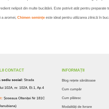
edient nelipsit din multe bucătării. Este potrivit atât pentru preparate 
și a aromei,
Chimen semințe
este ideal pentru utilizarea zilnică în b
LII CONTACT
INFORMAȚII
 sediu social:
Strada
Blog rețete sănătoase
lui 102A, nr. 102A, Et.1, Ap.4
Cum cumpăr
Cum plătesc
t:
Șoseaua Olteniței Nr 181C
 Danubiana)
Modalități de livrare