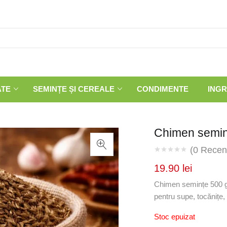
ATE
SEMINȚE ȘI CEREALE
CONDIMENTE
INGR
Chimen semin
(
0
Recenz
19.90
lei
Chimen semințe 500 g 
pentru supe, tocănițe,
Stoc epuizat