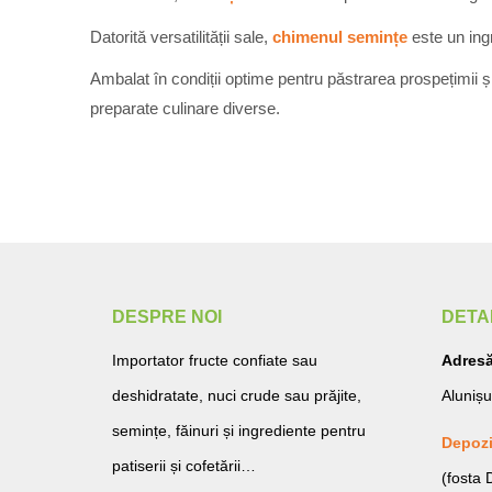
Datorită versatilității sale,
chimenul semințe
este un ingr
Ambalat în condiții optime pentru păstrarea prospețimii 
preparate culinare diverse.
DESPRE NOI
DETA
Importator fructe confiate sau
Adresă
deshidratate, nuci crude sau prăjite,
Alunișu
semințe, făinuri și ingrediente pentru
Depozi
patiserii și cofetării…
(fosta