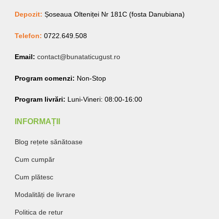
Depozit:
Șoseaua Olteniței Nr 181C (fosta Danubiana)
Telefon:
0722.649.508
Email:
contact@bunataticugust.ro
Program comenzi:
Non-Stop
Program livrări:
Luni-Vineri: 08:00-16:00
INFORMAȚII
Blog rețete sănătoase
Cum cumpăr
Cum plătesc
Modalități de livrare
Politica de retur