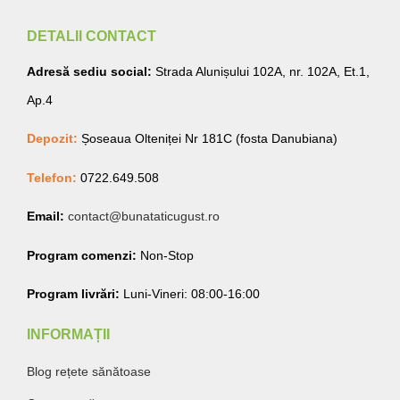
DETALII CONTACT
Adresă sediu social:
Strada Alunișului 102A, nr. 102A, Et.1,
Ap.4
Depozit:
Șoseaua Olteniței Nr 181C (fosta Danubiana)
Telefon:
0722.649.508
Email:
contact@bunataticugust.ro
Program comenzi:
Non-Stop
Program livrări:
Luni-Vineri: 08:00-16:00
INFORMAȚII
Blog rețete sănătoase