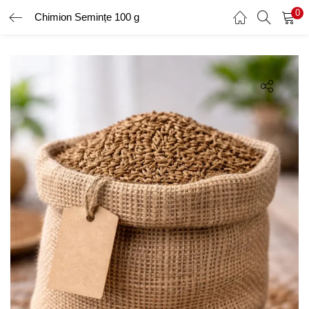
0
Chimion Semințe 100 g
AUTENTIFICARE
ÎNREGISTRARE
Introduceți numele de utilizator și parola pentru a vă autentifica.
Amintește-ți de mine
Ai uitat parola?