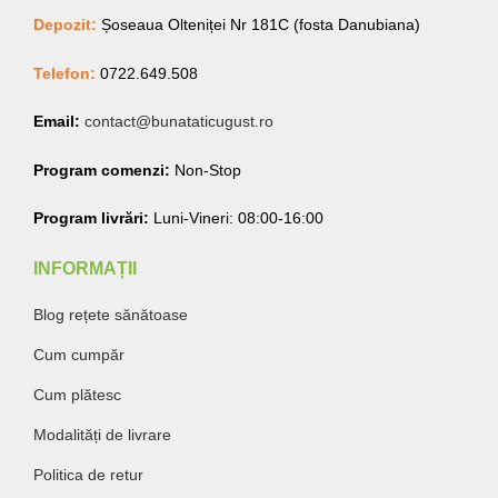
Depozit:
Șoseaua Olteniței Nr 181C (fosta Danubiana)
Telefon:
0722.649.508
Email:
contact@bunataticugust.ro
Program comenzi:
Non-Stop
Program livrări:
Luni-Vineri: 08:00-16:00
INFORMAȚII
Blog rețete sănătoase
Cum cumpăr
Cum plătesc
Modalități de livrare
Politica de retur