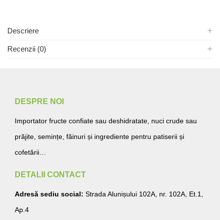
Descriere
Recenzii (0)
DESPRE NOI
Importator fructe confiate sau deshidratate, nuci crude sau
prăjite, semințe, făinuri și ingrediente pentru patiserii și
cofetării…
DETALII CONTACT
Adresă sediu social:
Strada Alunișului 102A, nr. 102A, Et.1,
Ap.4