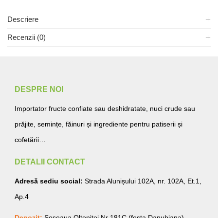
Descriere
Recenzii (0)
DESPRE NOI
Importator fructe confiate sau deshidratate, nuci crude sau
prăjite, semințe, făinuri și ingrediente pentru patiserii și
cofetării…
DETALII CONTACT
Adresă sediu social:
Strada Alunișului 102A, nr. 102A, Et.1,
Ap.4
Depozit:
Șoseaua Olteniței Nr 181C (fosta Danubiana)