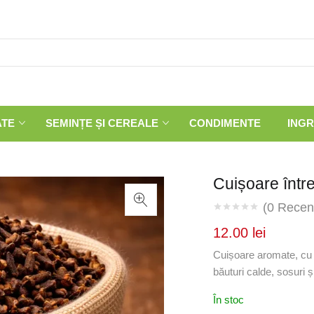
ATE
SEMINȚE ȘI CEREALE
CONDIMENTE
INGR
Cuișoare într
(
0
Recenz
12.00
lei
Cuișoare aromate, cu g
băuturi calde, sosuri ș
În stoc