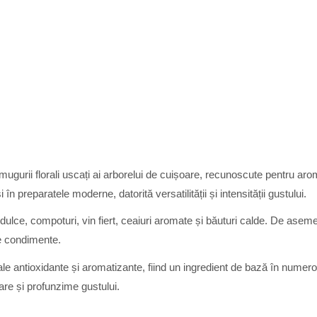
mugurii florali uscați ai arborelui de cuișoare, recunoscute pentru aro
i în preparatele moderne, datorită versatilității și intensității gustului.
tă dulce, compoturi, vin fiert, ceaiuri aromate și băuturi calde. De asem
e condimente.
ale antioxidante și aromatizante, fiind un ingredient de bază în numeroa
are și profunzime gustului.