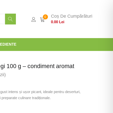
Coș De Cumpărături
0
0.00
Lei
EDIENTE
egi 100 g – condiment aromat
ii)
ust intens și ușor picant, ideale pentru deserturi,
i preparate culinare tradiționale.