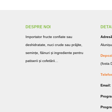
DESPRE NOI
DETA
Importator fructe confiate sau
Adresă
deshidratate, nuci crude sau prăjite,
Alunișu
semințe, făinuri și ingrediente pentru
Depozi
patiserii și cofetării…
(fosta
Telefo
Email:
Progr
Program