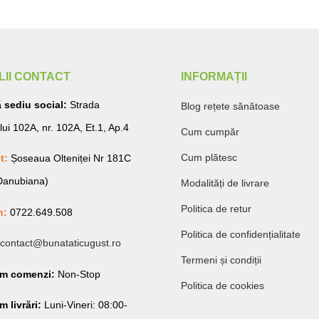
LII CONTACT
INFORMAȚII
 sediu social:
Strada
Blog rețete sănătoase
lui 102A, nr. 102A, Et.1, Ap.4
Cum cumpăr
Cum plătesc
t:
Șoseaua Olteniței Nr 181C
 Danubiana)
Modalități de livrare
Politica de retur
n:
0722.649.508
Politica de confidențialitate
contact@bunataticugust.ro
Termeni și condiții
am comenzi:
Non-Stop
Politica de cookies
 livrări:
Luni-Vineri: 08:00-