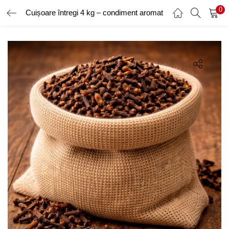
0
Cuișoare întregi 4 kg – condiment aromat
AUTENTIFICARE
ÎNREGISTRARE
Introduceți numele de utilizator și parola pentru a vă autentifica.
Amintește-ți de mine
Ai uitat parola?