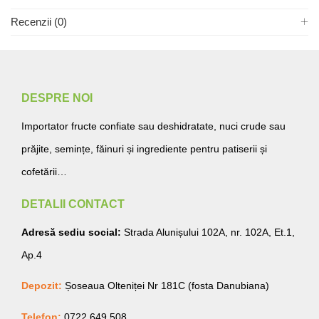
Recenzii (0)
DESPRE NOI
Importator fructe confiate sau deshidratate, nuci crude sau
prăjite, semințe, făinuri și ingrediente pentru patiserii și
cofetării…
DETALII CONTACT
Adresă sediu social:
Strada Alunișului 102A, nr. 102A, Et.1,
Ap.4
Depozit:
Șoseaua Olteniței Nr 181C (fosta Danubiana)
Telefon:
0722.649.508