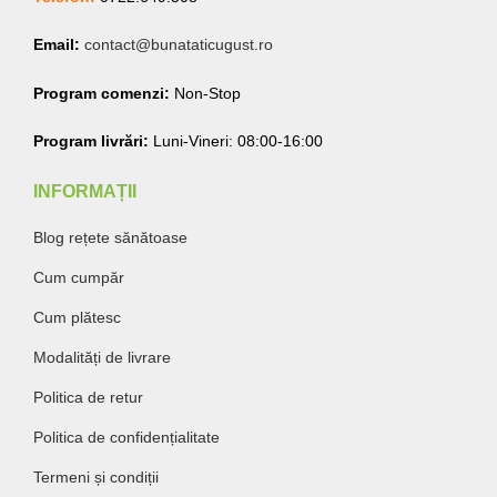
Email:
contact@bunataticugust.ro
Program comenzi:
Non-Stop
Program livrări:
Luni-Vineri: 08:00-16:00
INFORMAȚII
Blog rețete sănătoase
Cum cumpăr
Cum plătesc
Modalități de livrare
Politica de retur
Politica de confidențialitate
Termeni și condiții