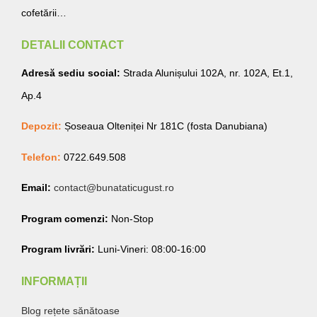
cofetării…
DETALII CONTACT
Adresă sediu social:
Strada Alunișului 102A, nr. 102A, Et.1,
Ap.4
Depozit:
Șoseaua Olteniței Nr 181C (fosta Danubiana)
Telefon:
0722.649.508
Email:
contact@bunataticugust.ro
Program comenzi:
Non-Stop
Program livrări:
Luni-Vineri: 08:00-16:00
INFORMAȚII
Blog rețete sănătoase