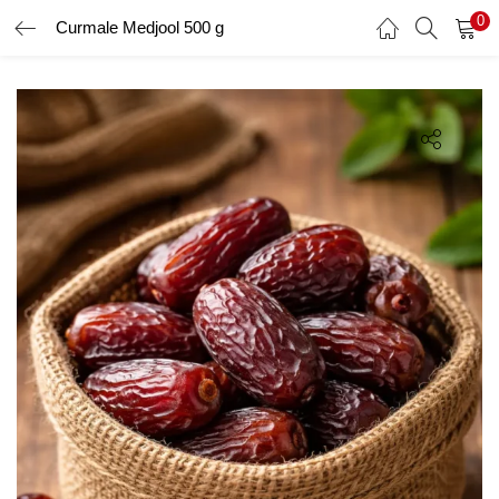
0
Curmale Medjool 500 g
AUTENTIFICARE
ÎNREGISTRARE
Introduceți numele de utilizator și parola pentru a vă autentifica.
Amintește-ți de mine
Ai uitat parola?