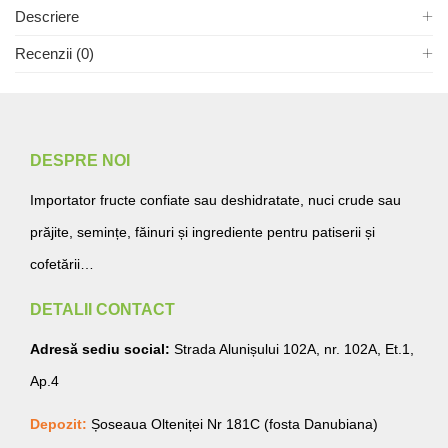
Descriere
Recenzii (0)
DESPRE NOI
Importator fructe confiate sau deshidratate, nuci crude sau
prăjite, semințe, făinuri și ingrediente pentru patiserii și
cofetării…
DETALII CONTACT
Adresă sediu social:
Strada Alunișului 102A, nr. 102A, Et.1,
Ap.4
Depozit:
Șoseaua Olteniței Nr 181C (fosta Danubiana)