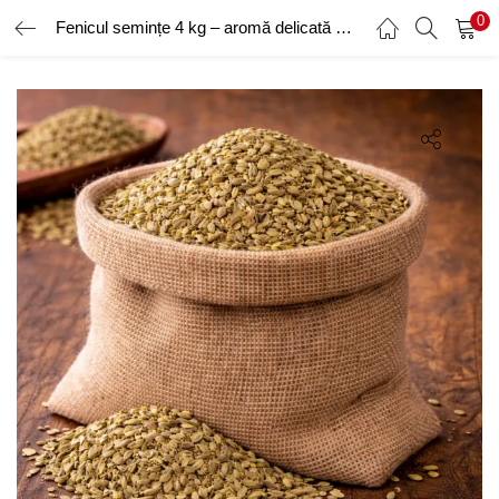
0
Fenicul semințe 4 kg – aromă delicată pentru gătit
AUTENTIFICARE
ÎNREGISTRARE
Introduceți numele de utilizator și parola pentru a vă autentifica.
Amintește-ți de mine
Ai uitat parola?