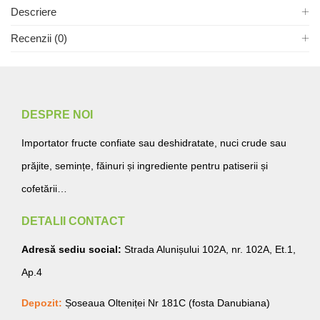
Descriere
Recenzii (0)
DESPRE NOI
Importator fructe confiate sau deshidratate, nuci crude sau
prăjite, semințe, făinuri și ingrediente pentru patiserii și
cofetării…
DETALII CONTACT
Adresă sediu social:
Strada Alunișului 102A, nr. 102A, Et.1,
Ap.4
Depozit:
Șoseaua Olteniței Nr 181C (fosta Danubiana)