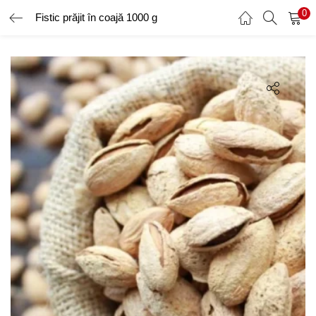
0
Fistic prăjit în coajă 1000 g
AUTENTIFICARE
ÎNREGISTRARE
Introduceți numele de utilizator și parola pentru a vă autentifica.
Amintește-ți de mine
Ai uitat parola?