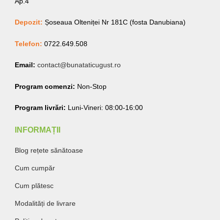
Ap.4
Depozit:
Șoseaua Olteniței Nr 181C (fosta Danubiana)
Telefon:
0722.649.508
Email:
contact@bunataticugust.ro
Program comenzi:
Non-Stop
Program livrări:
Luni-Vineri: 08:00-16:00
INFORMAȚII
Blog rețete sănătoase
Cum cumpăr
Cum plătesc
Modalități de livrare