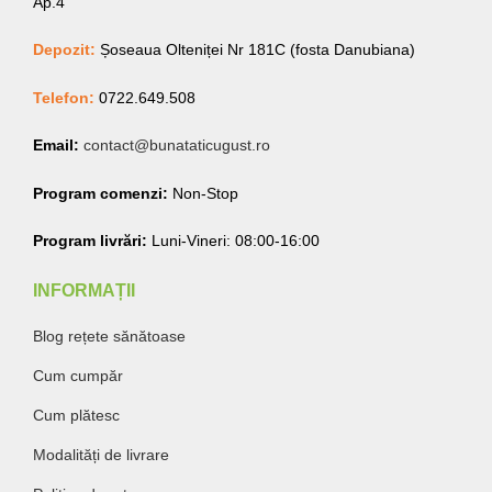
Ap.4
Depozit:
Șoseaua Olteniței Nr 181C (fosta Danubiana)
Telefon:
0722.649.508
Email:
contact@bunataticugust.ro
Program comenzi:
Non-Stop
Program livrări:
Luni-Vineri: 08:00-16:00
INFORMAȚII
Blog rețete sănătoase
Cum cumpăr
Cum plătesc
Modalități de livrare