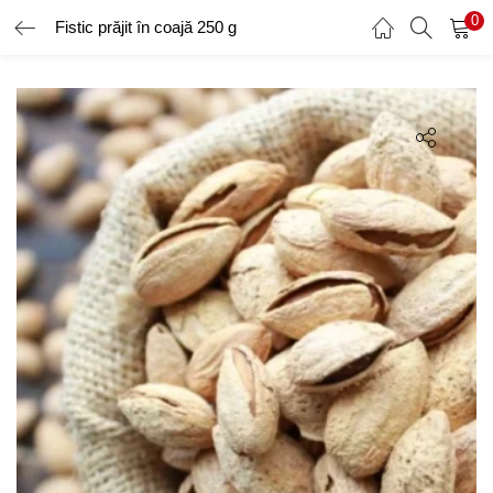
0
Fistic prăjit în coajă 250 g
AUTENTIFICARE
ÎNREGISTRARE
Introduceți numele de utilizator și parola pentru a vă autentifica.
Amintește-ți de mine
Ai uitat parola?