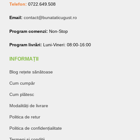
Telefon:
0722.649.508
Email:
contact@bunataticugust.ro
Program comenzi:
Non-Stop
Program livrări:
Luni-Vineri: 08:00-16:00
INFORMAȚII
Blog rețete sănătoase
Cum cumpăr
Cum plătesc
Modalități de livrare
Politica de retur
Politica de confidențialitate
Termeni și condiții