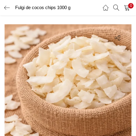
0
Fulgi de cocos chips 1000 g
AUTENTIFICARE
ÎNREGISTRARE
Introduceți numele de utilizator și parola pentru a vă autentifica.
Amintește-ți de mine
Ai uitat parola?