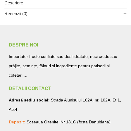
Descriere
Recenzii (0)
DESPRE NOI
Importator fructe confiate sau deshidratate, nuci crude sau
prăjite, semințe, făinuri și ingrediente pentru patiserii și
cofetării…
DETALII CONTACT
Adresă sediu social:
Strada Alunișului 102A, nr. 102A, Et.1,
Ap.4
Depozit:
Șoseaua Olteniței Nr 181C (fosta Danubiana)