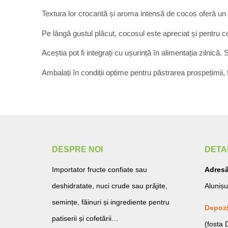
Textura lor crocantă și aroma intensă de cocos oferă un 
Pe lângă gustul plăcut, cocosul este apreciat și pentru co
Aceștia pot fi integrați cu ușurință în alimentația zilnică.
Ambalați în condiții optime pentru păstrarea prospețimii, f
DESPRE NOI
DETA
Importator fructe confiate sau
Adresă
deshidratate, nuci crude sau prăjite,
Alunișu
semințe, făinuri și ingrediente pentru
Depozi
patiserii și cofetării…
(fosta