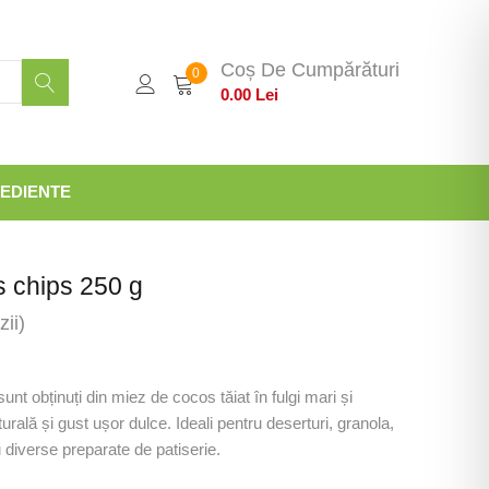
Coș De Cumpărături
0
0.00
Lei
EDIENTE
s chips 250 g
ii)
unt obținuți din miez de cocos tăiat în fulgi mari și
rală și gust ușor dulce. Ideali pentru deserturi, granola,
u diverse preparate de patiserie.