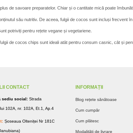
plus de savoare preparatelor. Chiar și o cantitate mică poate îmbunătă
nținutul său nutritiv. De aceea, fulgii de cocos sunt incluși frecvent î
 Sunt potriviți pentru rețete vegane și vegetariene.
ulgii de cocos chips sunt ideali atât pentru consum casnic, cât și pentru
LII CONTACT
INFORMAȚII
 sediu social:
Strada
Blog rețete sănătoase
lui 102A, nr. 102A, Et.1, Ap.4
Cum cumpăr
Cum plătesc
t:
Șoseaua Olteniței Nr 181C
 Danubiana)
Modalități de livrare