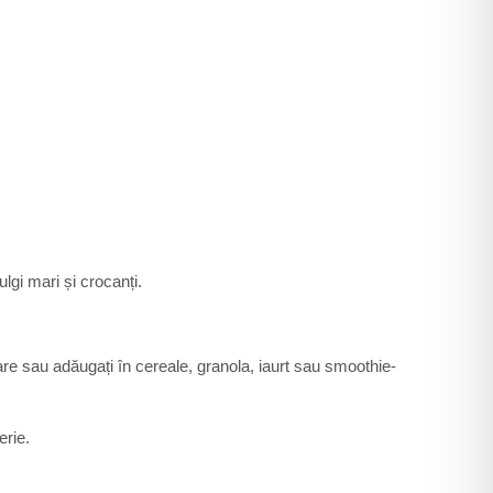
ulgi mari și crocanți.
tare sau adăugați în cereale, granola, iaurt sau smoothie-
erie.