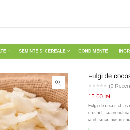
ATE
SEMINȚE ȘI CEREALE
CONDIMENTE
INGR
Fulgi de coco
(
0
Recenz
15.00
lei
Fulgii de cocos chips s
crocanți, cu aromă natu
iaurt, smoothie-uri sa