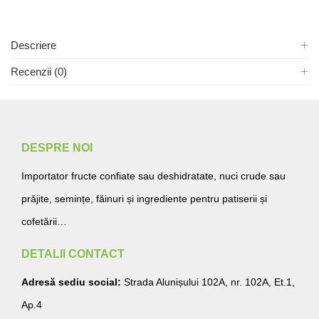
Descriere
Recenzii (0)
DESPRE NOI
Importator fructe confiate sau deshidratate, nuci crude sau
prăjite, semințe, făinuri și ingrediente pentru patiserii și
cofetării…
DETALII CONTACT
Adresă sediu social:
Strada Alunișului 102A, nr. 102A, Et.1,
Ap.4