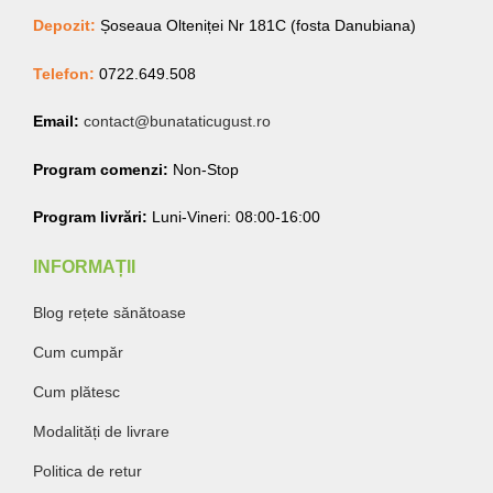
Depozit:
Șoseaua Olteniței Nr 181C (fosta Danubiana)
Telefon:
0722.649.508
Email:
contact@bunataticugust.ro
Program comenzi:
Non-Stop
Program livrări:
Luni-Vineri: 08:00-16:00
INFORMAȚII
Blog rețete sănătoase
Cum cumpăr
Cum plătesc
Modalități de livrare
Politica de retur