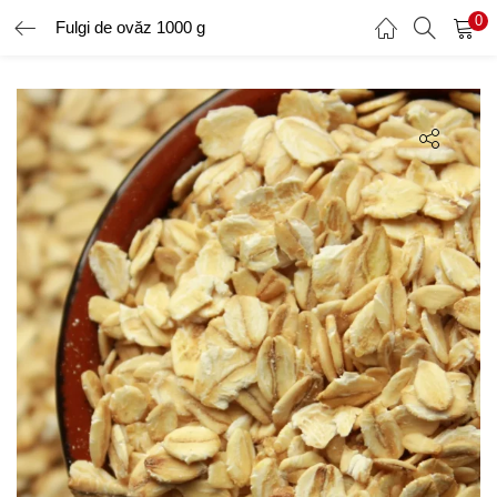
0
Fulgi de ovăz 1000 g
AUTENTIFICARE
ÎNREGISTRARE
Introduceți numele de utilizator și parola pentru a vă autentifica.
Amintește-ți de mine
Ai uitat parola?