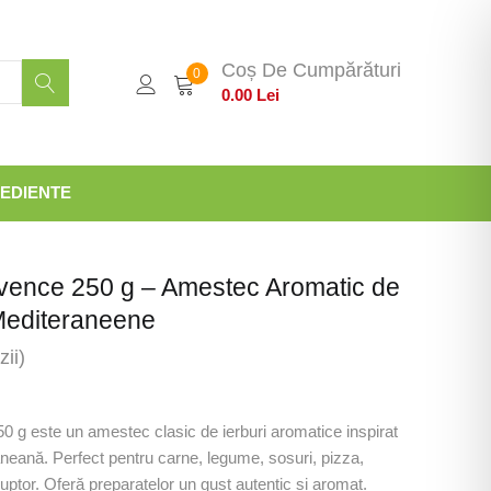
Coș De Cumpărături
0
0.00
Lei
EDIENTE
ovence 250 g – Amestec Aromatic de
editeraneene
ii)
0 g este un amestec clasic de ierburi aromatice inspirat
neană. Perfect pentru carne, legume, sosuri, pizza,
cuptor. Oferă preparatelor un gust autentic și aromat.