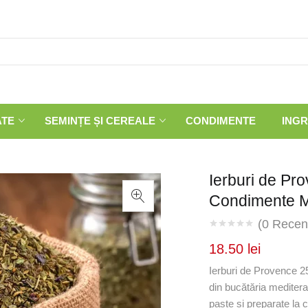
ATE
SEMINȚE ȘI CEREALE
CONDIMENTE
INGR
Ierburi de Pr
Condimente M
(
0
Recenz
18.50
lei
Ierburi de Provence 25
din bucătăria meditera
paste și preparate la 