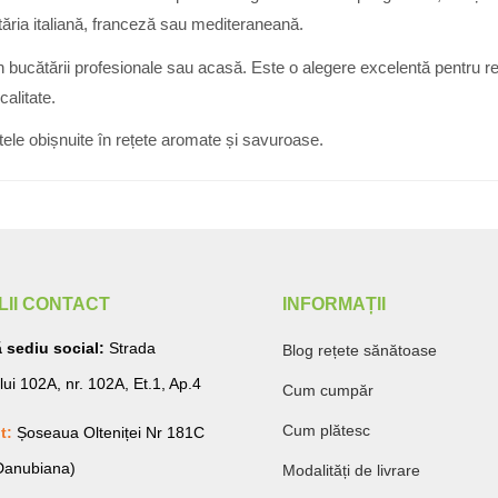
tăria italiană, franceză sau mediteraneană.
n bucătării profesionale sau acasă. Este o alegere excelentă pentru res
calitate.
ele obișnuite în rețete aromate și savuroase.
LII CONTACT
INFORMAȚII
 sediu social:
Strada
Blog rețete sănătoase
lui 102A, nr. 102A, Et.1, Ap.4
Cum cumpăr
Cum plătesc
t:
Șoseaua Olteniței Nr 181C
 Danubiana)
Modalități de livrare