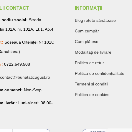
LII CONTACT
INFORMAȚII
 sediu social:
Strada
Blog rețete sănătoase
lui 102A, nr. 102A, Et.1, Ap.4
Cum cumpăr
Cum plătesc
t:
Șoseaua Olteniței Nr 181C
 Danubiana)
Modalități de livrare
Politica de retur
n:
0722.649.508
Politica de confidențialitate
contact@bunataticugust.ro
Termeni și condiții
am comenzi:
Non-Stop
Politica de cookies
 livrări:
Luni-Vineri: 08:00-