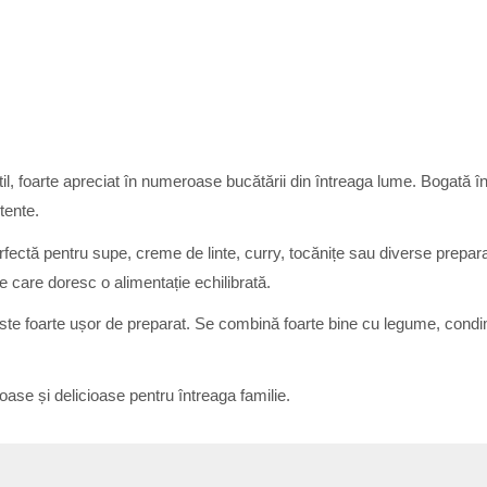
til, foarte apreciat în numeroase bucătării din întreaga lume. Bogată în
tente.
 perfectă pentru supe, creme de linte, curry, tocănițe sau diverse preparat
 care doresc o alimentație echilibrată.
 este foarte ușor de preparat. Se combină foarte bine cu legume, condi
oase și delicioase pentru întreaga familie.