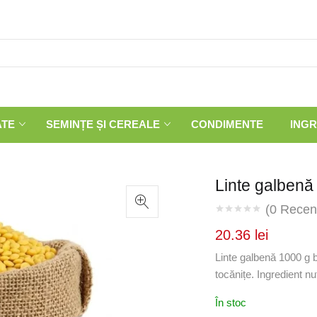
ATE
SEMINȚE ȘI CEREALE
CONDIMENTE
INGR
Linte galbenă
(
0
Recenz
20.36
lei
Linte galbenă 1000 g bo
tocănițe. Ingredient nu
În stoc