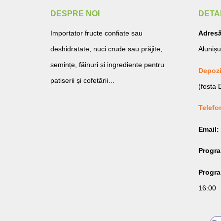
DESPRE NOI
DETA
Importator fructe confiate sau
Adresă
deshidratate, nuci crude sau prăjite,
Alunișu
semințe, făinuri și ingrediente pentru
Depozi
patiserii și cofetării…
(fosta
Telefo
Email:
Progr
Program
16:00