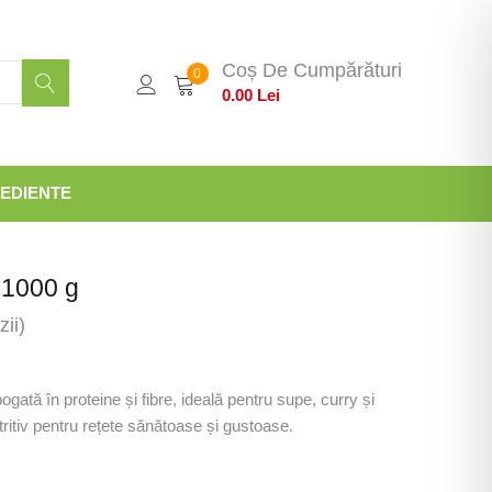
Coș De Cumpărături
0
0.00
Lei
EDIENTE
 1000 g
ii)
gată în proteine și fibre, ideală pentru supe, curry și
tritiv pentru rețete sănătoase și gustoase.