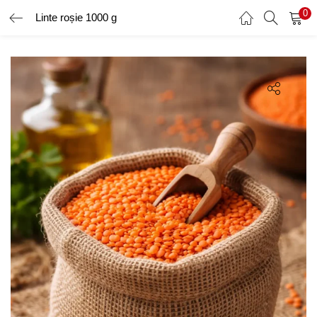
0
Linte roșie 1000 g
AUTENTIFICARE
ÎNREGISTRARE
Introduceți numele de utilizator și parola pentru a vă autentifica.
Amintește-ți de mine
Ai uitat parola?