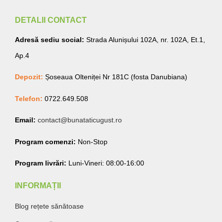
DETALII CONTACT
Adresă sediu social:
Strada Alunișului 102A, nr. 102A, Et.1,
Ap.4
Depozit:
Șoseaua Olteniței Nr 181C (fosta Danubiana)
Telefon:
0722.649.508
Email:
contact@bunataticugust.ro
Program comenzi:
Non-Stop
Program livrări:
Luni-Vineri: 08:00-16:00
INFORMAȚII
Blog rețete sănătoase