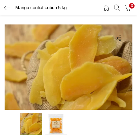
0
Mango confiat cuburi 5 kg
AUTENTIFICARE
ÎNREGISTRARE
Introduceți numele de utilizator și parola pentru a vă autentifica.
Amintește-ți de mine
Ai uitat parola?