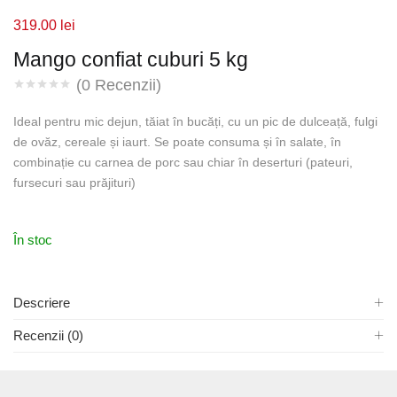
319.00
lei
Mango confiat cuburi 5 kg
(
0
Recenzii)
Ideal pentru mic dejun, tăiat în bucăți, cu un pic de dulceață, fulgi
de ovăz, cereale și iaurt. Se poate consuma și în salate, în
combinație cu carnea de porc sau chiar în deserturi (pateuri,
fursecuri sau prăjituri)
În stoc
Descriere
Recenzii (0)