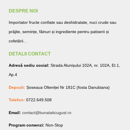
DESPRE NOI
Importator fructe confiate sau deshidratate, nuci crude sau
prăjite, semințe, făinuri și ingrediente pentru patiserii și
cofetării…
DETALII CONTACT
Adresă sediu social:
Strada Alunișului 102A, nr. 102A, Et.1,
Ap.4
Depozit:
Șoseaua Olteniței Nr 181C (fosta Danubiana)
Telefon:
0722.649.508
Email:
contact@bunataticugust.ro
Program comenzi:
Non-Stop