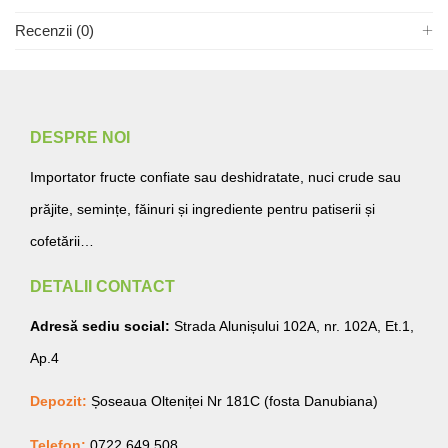
Recenzii (0)
DESPRE NOI
Importator fructe confiate sau deshidratate, nuci crude sau
prăjite, semințe, făinuri și ingrediente pentru patiserii și
cofetării…
DETALII CONTACT
Adresă sediu social:
Strada Alunișului 102A, nr. 102A, Et.1,
Ap.4
Depozit:
Șoseaua Olteniței Nr 181C (fosta Danubiana)
Telefon:
0722.649.508