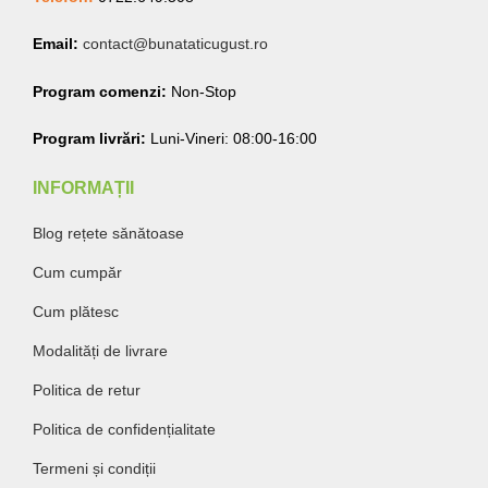
Email:
contact@bunataticugust.ro
Program comenzi:
Non-Stop
Program livrări:
Luni-Vineri: 08:00-16:00
INFORMAȚII
Blog rețete sănătoase
Cum cumpăr
Cum plătesc
Modalități de livrare
Politica de retur
Politica de confidențialitate
Termeni și condiții