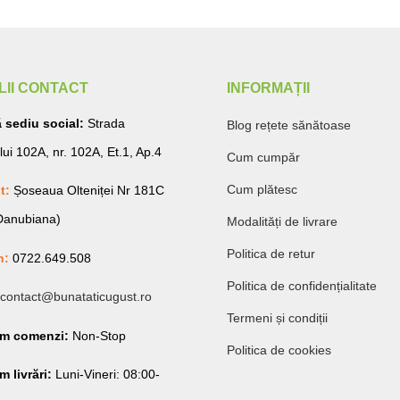
LII CONTACT
INFORMAȚII
 sediu social:
Strada
Blog rețete sănătoase
lui 102A, nr. 102A, Et.1, Ap.4
Cum cumpăr
Cum plătesc
t:
Șoseaua Olteniței Nr 181C
 Danubiana)
Modalități de livrare
Politica de retur
n:
0722.649.508
Politica de confidențialitate
contact@bunataticugust.ro
Termeni și condiții
am comenzi:
Non-Stop
Politica de cookies
 livrări:
Luni-Vineri: 08:00-