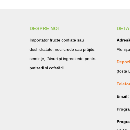
DESPRE NOI
DETA
Importator fructe confiate sau
Adresă
deshidratate, nuci crude sau prăjite,
Alunișu
semințe, făinuri și ingrediente pentru
Depozi
patiserii și cofetării…
(fosta
Telefo
Email:
Progr
Program