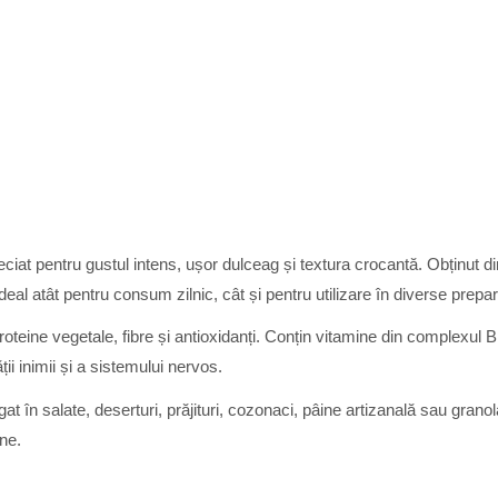
iat pentru gustul intens, ușor dulceag și textura crocantă. Obținut din
ideal atât pentru consum zilnic, cât și pentru utilizare în diverse prepa
oteine vegetale, fibre și antioxidanți. Conțin vitamine din complexul
ii inimii și a sistemului nervos.
 în salate, deserturi, prăjituri, cozonaci, pâine artizanală sau grano
ane.