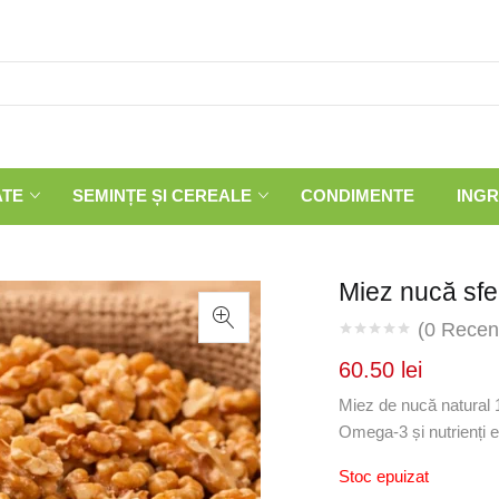
ATE
SEMINȚE ȘI CEREALE
CONDIMENTE
INGR
Miez nucă sfe
(
0
Recenz
60.50
lei
Miez de nucă natural 1
Omega-3 și nutrienți ese
Stoc epuizat