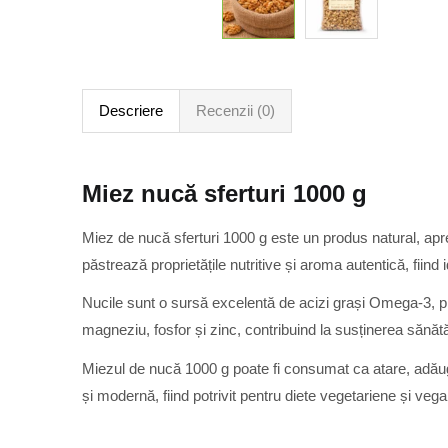
Descriere
Recenzii (0)
Miez nucă sferturi 1000 g
Miez de nucă sferturi 1000 g este un produs natural, aprec
păstrează proprietățile nutritive și aroma autentică, fiind 
Nucile sunt o sursă excelentă de acizi grași Omega-3, pr
magneziu, fosfor și zinc, contribuind la susținerea sănătăț
Miezul de nucă 1000 g poate fi consumat ca atare, adăugat
și modernă, fiind potrivit pentru diete vegetariene și veg