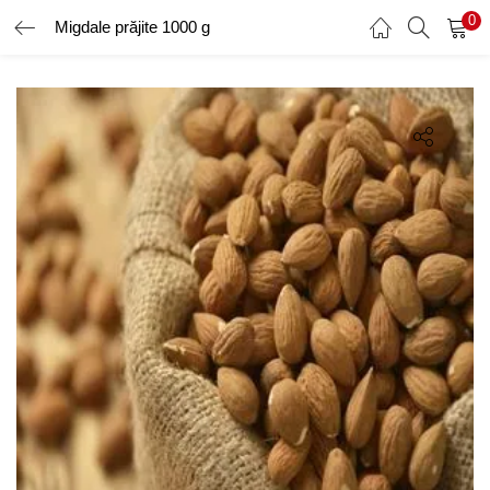
0
Migdale prăjite 1000 g
AUTENTIFICARE
ÎNREGISTRARE
Introduceți numele de utilizator și parola pentru a vă autentifica.
Amintește-ți de mine
Ai uitat parola?