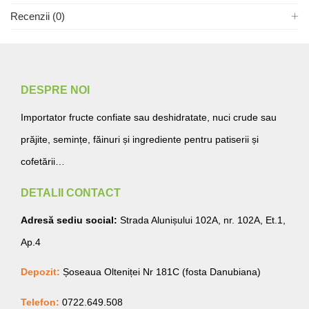
Recenzii (0)
DESPRE NOI
Importator fructe confiate sau deshidratate, nuci crude sau
prăjite, semințe, făinuri și ingrediente pentru patiserii și
cofetării…
DETALII CONTACT
Adresă sediu social:
Strada Alunișului 102A, nr. 102A, Et.1,
Ap.4
Depozit:
Șoseaua Olteniței Nr 181C (fosta Danubiana)
Telefon:
0722.649.508