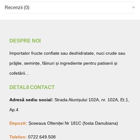
Recenzii (0)
DESPRE NOI
Importator fructe confiate sau deshidratate, nuci crude sau
prăjite, semințe, făinuri și ingrediente pentru patiserii și
cofetării…
DETALII CONTACT
Adresă sediu social:
Strada Alunișului 102A, nr. 102A, Et.1,
Ap.4
Depozit:
Șoseaua Olteniței Nr 181C (fosta Danubiana)
Telefon:
0722.649.508