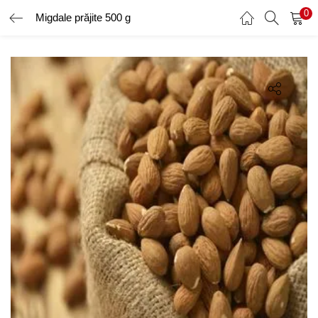
0
Migdale prăjite 500 g
AUTENTIFICARE
ÎNREGISTRARE
Introduceți numele de utilizator și parola pentru a vă autentifica.
Amintește-ți de mine
Ai uitat parola?