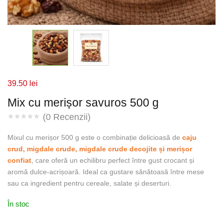
39.50
lei
Mix cu merișor savuros 500 g
(
0
Recenzii)
Mixul cu merișor 500 g este o combinație delicioasă de
caju
crud, migdale crude, migdale crude decojite și merișor
confiat
, care oferă un echilibru perfect între gust crocant și
aromă dulce-acrișoară. Ideal ca gustare sănătoasă între mese
sau ca ingredient pentru cereale, salate și deserturi.
În stoc