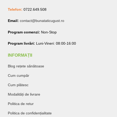
Telefon:
0722.649.508
Email:
contact@bunataticugust.ro
Program comenzi:
Non-Stop
Program livrări:
Luni-Vineri: 08:00-16:00
INFORMAȚII
Blog rețete sănătoase
Cum cumpăr
Cum plătesc
Modalități de livrare
Politica de retur
Politica de confidențialitate