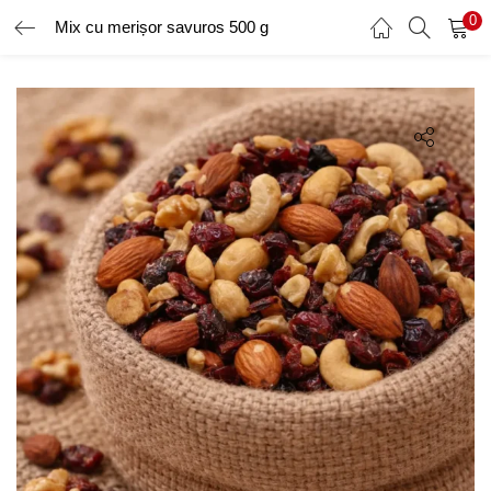
0
Mix cu merișor savuros 500 g
AUTENTIFICARE
ÎNREGISTRARE
Introduceți numele de utilizator și parola pentru a vă autentifica.
Amintește-ți de mine
Ai uitat parola?