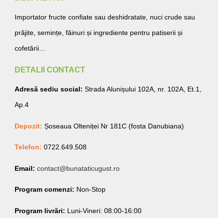
Importator fructe confiate sau deshidratate, nuci crude sau
prăjite, semințe, făinuri și ingrediente pentru patiserii și
cofetării…
DETALII CONTACT
Adresă sediu social:
Strada Alunișului 102A, nr. 102A, Et.1,
Ap.4
Depozit:
Șoseaua Olteniței Nr 181C (fosta Danubiana)
Telefon:
0722.649.508
Email:
contact@bunataticugust.ro
Program comenzi:
Non-Stop
Program livrări:
Luni-Vineri: 08:00-16:00