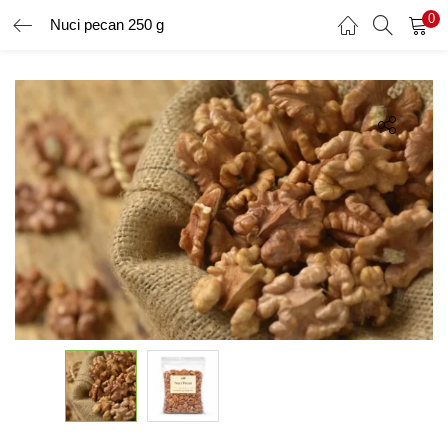
0
Nuci pecan 250 g
AUTENTIFICARE
ÎNREGISTRARE
Introduceți numele de utilizator și parola pentru a vă autentifica.
Amintește-ți de mine
Ai uitat parola?